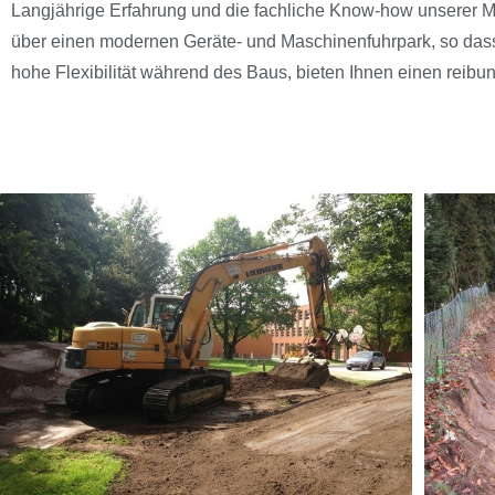
Langjährige Erfahrung und die fachliche Know-how unserer Mit
über einen modernen Geräte- und Maschinenfuhrpark, so dass f
hohe Flexibilität während des Baus, bieten Ihnen einen reibun