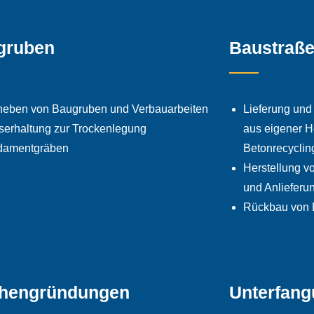
gruben
Baustraß
eben von Baugruben und Verbauarbeiten
Lieferung und
erhaltung zur Trockenlegung
aus eigener H
damentgräben
Betonrecyclin
Herstellung v
und Anlieferu
Rückbau von 
chengründungen
Unterfan